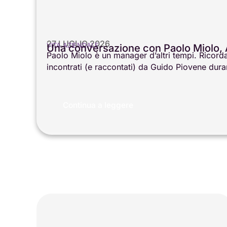
27 LUGLIO 2026
VITA AZIENDALE
Una conversazione con Paolo Miolo, 
Paolo Miolo è un manager d’altri tempi. Ricorda
incontrati (e raccontati) da Guido Piovene dura
Continua a leggere