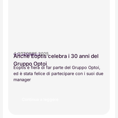
4 OTTOBRE 2025
VITA AZIENDALE
Anche Eoptis celebra i 30 anni del
Gruppo Optoi
Eoptis è fiera di far parte del Gruppo Optoi,
ed è stata felice di partecipare con i suoi due
manager
Continua a leggere