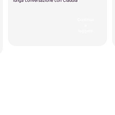
lunga conversazione con Claudia
Continua
a
leggere
Carica altro