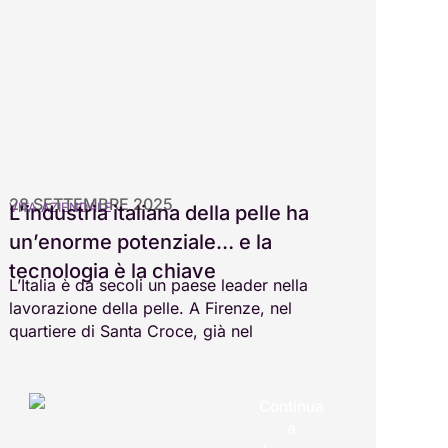
28 SETTEMBRE 2025
VITA AZIENDALE
L’industria italiana della pelle ha
un’enorme potenziale… e la
tecnologia è la chiave
L’Italia è da secoli un paese leader nella
lavorazione della pelle. A Firenze, nel
quartiere di Santa Croce, già nel
Continua
a