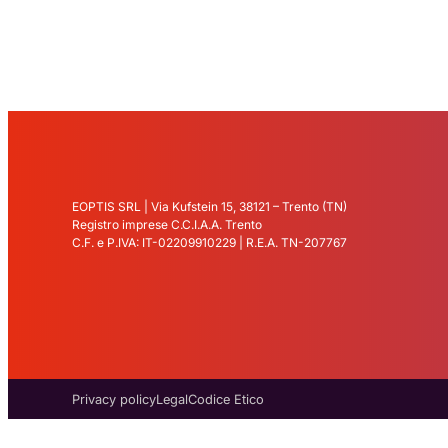
EOPTIS SRL | Via Kufstein 15, 38121 – Trento (TN)
Registro imprese C.C.I.A.A. Trento
C.F. e P.IVA: IT-02209910229 | R.E.A. TN-207767
Privacy policy
Legal
Codice Etico