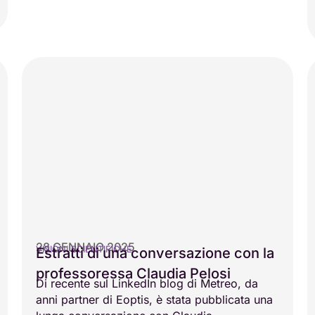
28 GENNAIO 2025
VISIONI SCIENTIFICHE
Estratti di una conversazione con la
professoressa Claudia Pelosi
Di recente sul LinkedIn blog di Metreo, da
anni partner di Eoptis, è stata pubblicata una