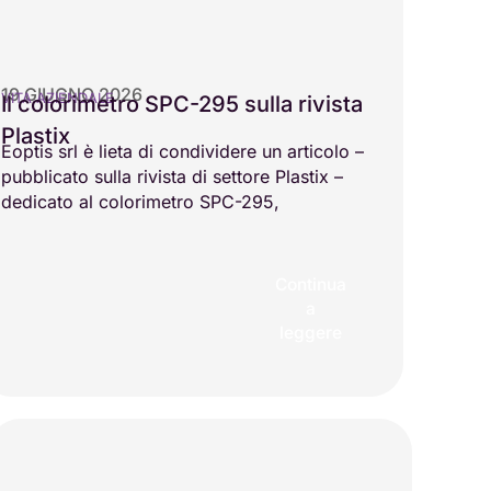
19 GIUGNO 2026
VITA AZIENDALE
Il colorimetro SPC-295 sulla rivista
Plastix
Eoptis srl è lieta di condividere un articolo –
pubblicato sulla rivista di settore Plastix –
dedicato al colorimetro SPC-295,
Continua
a
leggere