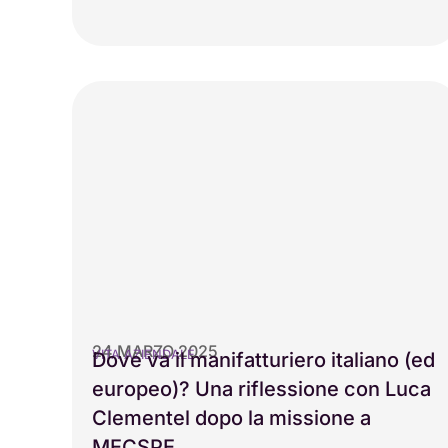
24 MARZO 2025
VITA AZIENDALE
Dove va il manifatturiero italiano (ed
europeo)? Una riflessione con Luca
Clementel dopo la missione a
MECSPE