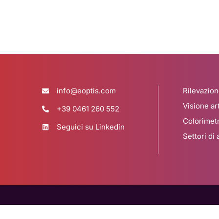
info@eoptis.com
Rilevazio
Visione art
+39 0461 260 552
Colorimetr
Seguici su Linkedin
Settori di