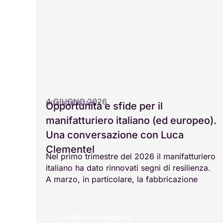
4 GIUGNO 2026
VITA AZIENDALE
Opportunità e sfide per il
manifatturiero italiano (ed europeo).
Una conversazione con Luca
Clementel
Nel primo trimestre del 2026 il manifatturiero
italiano ha dato rinnovati segni di resilienza.
A marzo, in particolare, la fabbricazione
Continua a leggere