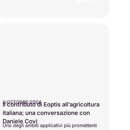
leggere
2 OTTOBRE 2024
NUOVE TECNOLOGIE
Il contributo di Eoptis all’agricoltura
italiana; una conversazione con
Daniele Covi
Uno degli ambiti applicativi più promettenti