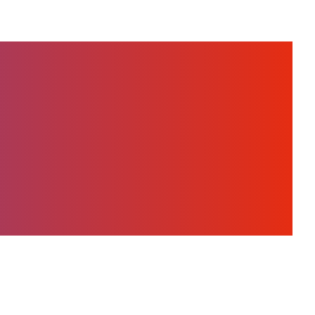
o Eoptis,
orie su donne e
uiscono il futuro,