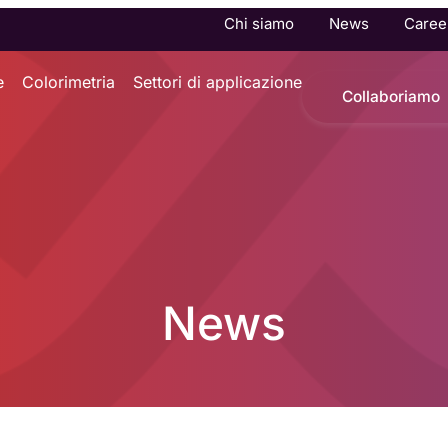
Chi siamo
News
Caree
e
Colorimetria
Settori di applicazione
Collaboriamo
News