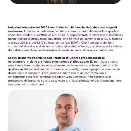
Nel primo trimestre del 2026 il manifatturiero italiano ha dato rinnovati segni di
resilienza
. A marzo, in particolare, la fabbricazione di mezzi di trasporto e quella di
computer, prodotti di elettronica e di ottica, di apparecchiature elettriche e macchinari
hanno trainato la produzione industriale, che ha visto un aumento dello 0,7% rispetto
al marzo 2025, e dell’1,5% su base annua (
dati ISTAT
). Che il comparto dei beni
strumentali sia saldo e vitale non stupisce gli addetti ai lavori, e anzi la capacità italiana
di costruire macchinari e strumenti è rinomata nel resto d’Europa e nel mondo.
Eoptis, in quanto azienda specializzata in soluzioni e prodotti basati su
colorimetria, visione artificiale e tecnologie di rilevazione 3D
per i costruttori di
macchine e linee produttive (e in generale per le imprese che hanno nel controllo
qualità e nell’ottimizzazione dei processi una priorità), opera ogni giorno con decine
di aziende del comparto. Ecco perché è interessante un confronto con il
cofondatore della tech company ingegner Luca Clementel, non soltanto sulle
prospettive di Eoptis ma su che cosa vede profilarsi all’orizzonte per il manifatturiero
avanzato nei prossimi mesi.