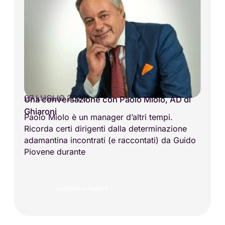
27 LUGLIO 2026
Una conversazione con Paolo Miolo, AD di
VITA AZIENDALE
Ghiaroni
Paolo Miolo è un manager d’altri tempi.
Ricorda certi dirigenti dalla determinazione
adamantina incontrati (e raccontati) da Guido
Piovene durante
Continua a leggere