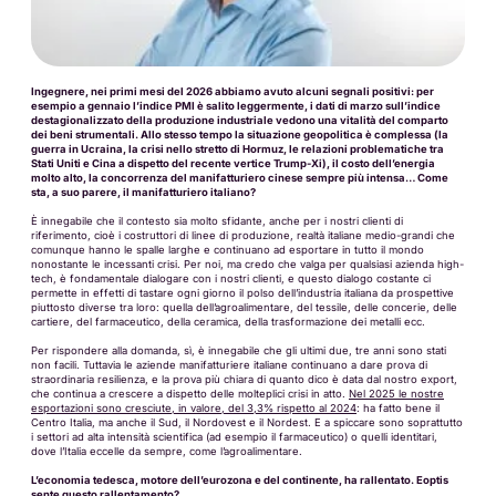
Ingegnere, nei primi mesi del 2026 abbiamo avuto alcuni segnali positivi: per
esempio a gennaio l’indice PMI è salito leggermente, i dati di marzo sull’indice
destagionalizzato della produzione industriale vedono una vitalità del comparto
dei beni strumentali. Allo stesso tempo la situazione geopolitica è complessa (la
guerra in Ucraina, la crisi nello stretto di Hormuz, le relazioni problematiche tra
Stati Uniti e Cina a dispetto del recente vertice Trump-Xi), il costo dell’energia
molto alto, la concorrenza del manifatturiero cinese sempre più intensa… Come
sta, a suo parere, il manifatturiero italiano?
È innegabile che il contesto sia molto sfidante, anche per i nostri clienti di
riferimento, cioè i costruttori di linee di produzione, realtà italiane medio-grandi che
comunque hanno le spalle larghe e continuano ad esportare in tutto il mondo
nonostante le incessanti crisi. Per noi, ma credo che valga per qualsiasi azienda high-
tech, è fondamentale dialogare con i nostri clienti, e questo dialogo costante ci
permette in effetti di tastare ogni giorno il polso dell’industria italiana da prospettive
piuttosto diverse tra loro: quella dell’agroalimentare, del tessile, delle concerie, delle
cartiere, del farmaceutico, della ceramica, della trasformazione dei metalli ecc.
Per rispondere alla domanda, sì, è innegabile che gli ultimi due, tre anni sono stati
non facili. Tuttavia le aziende manifatturiere italiane continuano a dare prova di
straordinaria resilienza, e la prova più chiara di quanto dico è data dal nostro export,
che continua a crescere a dispetto delle molteplici crisi in atto.
Nel 2025 le nostre
esportazioni sono cresciute, in valore, del 3,3% rispetto al 2024
: ha fatto bene il
Centro Italia, ma anche il Sud, il Nordovest e il Nordest. E a spiccare sono soprattutto
i settori ad alta intensità scientifica (ad esempio il farmaceutico) o quelli identitari,
dove l’Italia eccelle da sempre, come l’agroalimentare.
L’economia tedesca, motore dell’eurozona e del continente, ha rallentato. Eoptis
sente questo rallentamento?