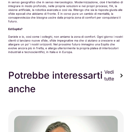
in senso geografico che in senso merceologico. Modernizzazione, cioè il tentativo di
integrare in modo profondo, nelle proprie soluzioni e nei propri processi, l’IA, la
visione artificiale, la robotica avanzata e così via. Ritengo che sia la risposta giusta alle
sfide epocali che abbiamo di fronte. È in corso pure un cambio di mentalità, la
consapevolezza che bisogna uscire dalla propria zona di comfort per conquistarsi il
futuro.
Ed Eoptis?
Daniele e io, così come i colleghi, non amiamo la zona di comfort. Ogni giorno i nostri
clienti ci lanciano nuove sfide, sfide impegnative ma che ci aiutano a crescere e ad
allargare un po’ i nostri orizzonti. Nel prossimo futuro immagino una Eoptis che
evolve ancora più in fretta, e allarga ulteriormente la propria platea di interlocutori
industriali e tecnoscientifici, in Italia e in Europa.
Vedi
Potrebbe interessarti
tutte
anche