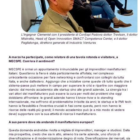
L’ingegner Clementel con il presidente di Confapi Padova dottor Trevisan, il dottor
Mistretta, Head of Open Innovation SMACT Competence Center, e il dottor
Paglialonga, direttore generale di Industrio Ventures
A marzo ha partecipato, come relatore di una tavola rotonda e visitatore, a
MECSPE. Com’era il
sentiment
?
MECSPE è ormai un appuntamento irrinunciabile per gli imprenditori manifatturieri
italiani. Quest’anno la fiera è stata particolarmente affollata; nel complesso
un’eccellente occasione per fare networking e confrontarsi con colleghi da tutta
Italia, e anche dall’estero. Aggiungo che a iniziative come queste c’è tutto quello che il
sistema-paese può mettere in campo per superare le crisi e ripartire con maggiore
slancio: dal mondo accademico alle startup sino alle grandi aziende. La sinergia tra i
vari attori del manifatturiero può essere la cura per molti dei problemi che oggi
dobbiamo affrontare: le grandi aziende hanno il
know-how
e lo
standing
internazionale, ma soffrono di problematiche irrisolte da anni; le startup e le PMI tech
hanno la flessibilità e l’inventiva cruciali in fasi come questa, però non hanno le
risorse delle realtà più grandi; il mondo accademico può (e a mio modo di vedere
deve) supportare con la sua attività di ricerca il manifatturiero.
A suo parere dove sta andando il manifatturiero europeo?
Questa domanda andrebbe rivolta a migliaia di imprenditori, manager e studiosi. Dalla
mia prospettiva, credo che sia in atto, almeno tra certe aziende, uno sforzo di
diversificazione e di modernizzazione degno di nota. Diversificazione dei mercati, sia