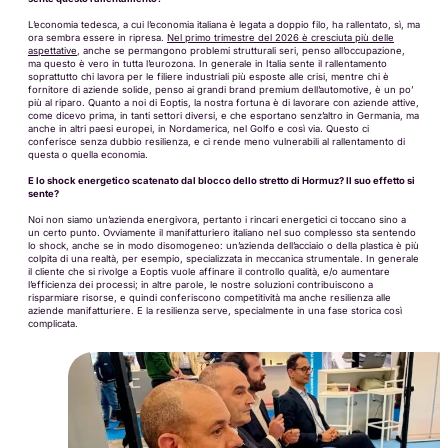
L’economia tedesca, a cui l’economia italiana è legata a doppio filo, ha rallentato, sì, ma
ora sembra essere in ripresa.
Nel primo trimestre del 2026 è cresciuta più delle
aspettative
, anche se permangono problemi strutturali seri, penso all’occupazione,
ma questo è vero in tutta l’eurozona. In generale in Italia sente il rallentamento
soprattutto chi lavora per le filiere industriali più esposte alle crisi, mentre chi è
fornitore di aziende solide, penso ai grandi brand premium dell’automotive, è un po’
più al riparo. Quanto a noi di Eoptis, la nostra fortuna è di lavorare con aziende attive,
come dicevo prima, in tanti settori diversi, e che esportano senz’altro in Germania, ma
anche in altri paesi europei, in Nordamerica, nel Golfo e così via. Questo ci
conferisce senza dubbio resilienza, e ci rende meno vulnerabili al rallentamento di
questa o quella economia.
E lo shock energetico scatenato dal blocco dello stretto di Hormuz? Il suo effetto si
sente?
Noi non siamo un’azienda energivora, pertanto i rincari energetici ci toccano sino a
un certo punto. Ovviamente il manifatturiero italiano nel suo complesso sta sentendo
lo shock, anche se in modo disomogeneo: un’azienda dell’acciaio o della plastica è più
colpita di una realtà, per esempio, specializzata in meccanica strumentale. In generale
il cliente che si rivolge a Eoptis vuole affinare il controllo qualità, e/o aumentare
l’efficienza dei processi; in altre parole, le nostre soluzioni contribuiscono a
risparmiare risorse, e quindi conferiscono competitività ma anche resilienza alle
aziende manifatturiere. E la resilienza serve, specialmente in una fase storica così
complicata.