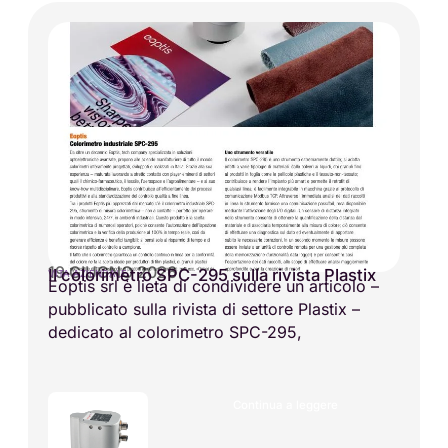
19 GIUGNO 2026
Il colorimetro SPC-295 sulla rivista Plastix
VITA AZIENDALE
Eoptis srl è lieta di condividere un articolo –
pubblicato sulla rivista di settore Plastix –
dedicato al colorimetro SPC-295,
Continua a leggere