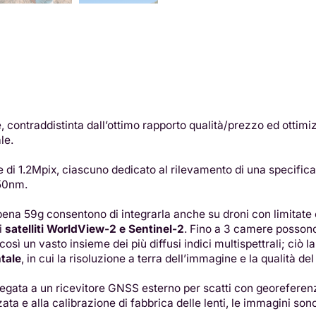
ontraddistinta dall’ottimo rapporto qualità/prezzo ed ottimizz
le.
i 1.2Mpix, ciascuno dedicato al rilevamento di una specifica b
950nm.
ena 59g consentono di integrarla anche su droni con limitate ca
i
satelliti WorldView-2 e Sentinel-2
. Fino a 3 camere possono
osì un vasto insieme dei più diffusi indici multispettrali; ciò 
tale
, in cui la risoluzione a terra dell’immagine e la qualità 
ta a un ricevitore GNSS esterno per scatti con georeferenzia
zata e alla calibrazione di fabbrica delle lenti, le immagini so