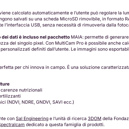
iene calcolato automaticamente e l’utente può regolare la lumin
gono salvati su una scheda MicroSD rimovibile, in formato RAW
e l’interfaccia USB, senza necessità di rimuoverla dalla foto
 dei dati è incluso nel pacchetto
MAIA: permette di generare
za del singolo pixel. Con MultiCam Pro è possibile anche cal
ersonalizzati definiti dall’utente. Le immagini sono esportabili
fetta per chi innova in campo. È una soluzione caratterizzata 
lture
 carenze nutrizionali
rtilizzanti
omici (NDVI, NDRE, GNDVI, SAVI ecc.)
nte con
Sal Engineering
e l’unità di ricerca
3DOM
della Fondaz
Spectralcam
dedicato a questa famiglia di prodotti.