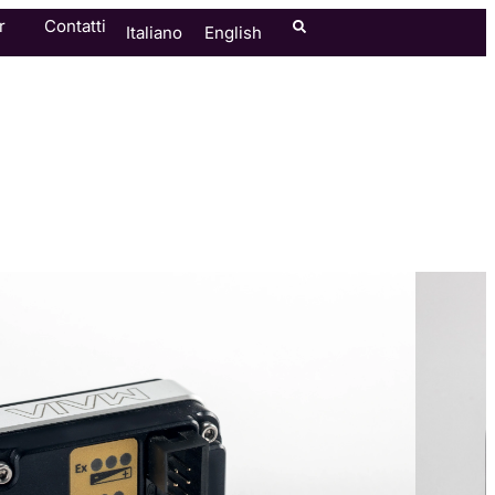
r
Contatti
Italiano
English
 multispettrale per
2 bande
multispettrale leggera e modulare per droni,
ltura di precisione e monitoraggio ambientale con