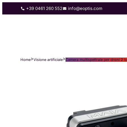
+39 0461 260 552
info@eoptis.com
Rilevazione 3D
Visione artificial
Home
Visione artificiale
Camera multispettrale per droni 2 