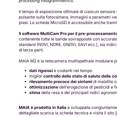
processing
fotogrammetrico.
Il tempo di esposizione ottimale di ciascun sensore v
pulsante sulla fotocamera. Immagini e parametri ven
pixel. La scheda MicroSD è accessibile anche tramit
Il software MultiCam Pro per il pre-processamento
contenente tutte le bande sovrapposte con accuratez
standard (NDVI, NDRE, GNDVI, SAVI ecc.), sia indici p
di terze parti.
MAIA M2 è la telecamera multispettrale modulare per
dati rigorosi
e costanti nel tempo
miglior
controllo dello stato di salute delle co
rilevamento precoce dei sintomi
di malattie o
ottimizzazione
dell’erogazione di pesticidi e fe
stima
della resa e dei principali indici agron
MAIA è prodotta in Italia
e sviluppata congiuntame
dettagliate scarica la scheda tecnica e visita il sito