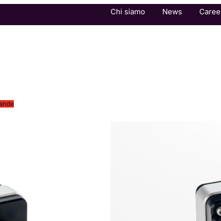
Chi siamo
News
Caree
e
Colorimetria
Settori di applicazione
Collaboriamo
bande
Maia M2
Camera
droni 
MAIA M2: camera 
ottimizza agrico
dati accurati.