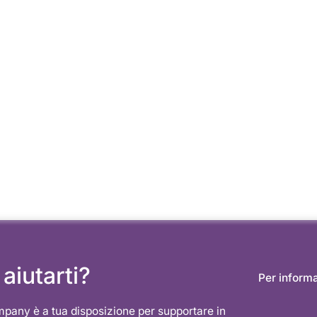
aiutarti?
Per inform
mpany è a tua disposizione per supportare in