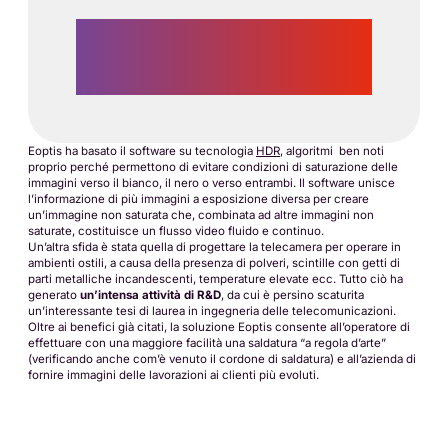
“Una soluzione hardware-software per
monitorare a distanza un processo produttivo
caratterizzato da condizioni poco salubri e di
difficile accesso per l’operatore.”
Eoptis ha basato il software su tecnologia
HDR
, algoritmi ben noti
proprio perché permettono di evitare condizioni di saturazione delle
immagini verso il bianco, il nero o verso entrambi. Il software unisce
l’informazione di più immagini a esposizione diversa per creare
un’immagine non saturata che, combinata ad altre immagini non
saturate, costituisce un flusso video fluido e continuo.
Un’altra sfida è stata quella di progettare la telecamera per operare in
ambienti ostili, a causa della presenza di polveri, scintille con getti di
parti metalliche incandescenti, temperature elevate ecc. Tutto ciò ha
generato
un’intensa attività di R&D
, da cui è persino scaturita
un’interessante tesi di laurea in ingegneria delle telecomunicazioni.
Oltre ai benefici già citati, la soluzione Eoptis consente all’operatore di
effettuare con una maggiore facilità una saldatura “a regola d’arte”
(verificando anche com’è venuto il cordone di saldatura) e all’azienda di
fornire immagini delle lavorazioni ai clienti più evoluti.