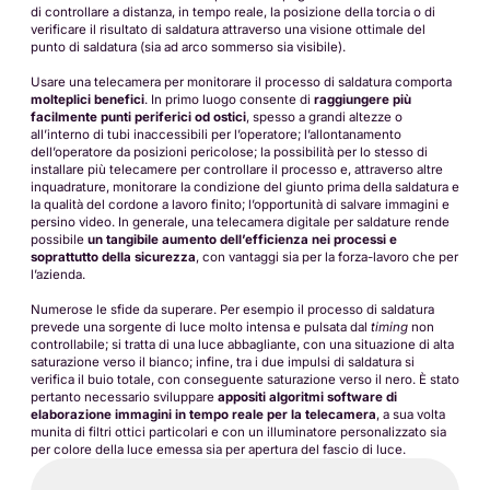
di controllare a distanza, in tempo reale, la posizione della torcia o di
verificare il risultato di saldatura attraverso una visione ottimale del
punto di saldatura (sia ad arco sommerso sia visibile).
Usare una telecamera per monitorare il processo di saldatura comporta
molteplici benefici
. In primo luogo consente di
raggiungere più
facilmente punti periferici od ostici
, spesso a grandi altezze o
all’interno di tubi inaccessibili per l’operatore; l’allontanamento
dell’operatore da posizioni pericolose; la possibilità per lo stesso di
installare più telecamere per controllare il processo e, attraverso altre
inquadrature, monitorare la condizione del giunto prima della saldatura e
la qualità del cordone a lavoro finito; l’opportunità di salvare immagini e
persino video. In generale, una telecamera digitale per saldature rende
possibile
un tangibile aumento dell’efficienza nei processi e
soprattutto della sicurezza
, con vantaggi sia per la forza-lavoro che per
l’azienda.
Numerose le sfide da superare. Per esempio il processo di saldatura
prevede una sorgente di luce molto intensa e pulsata dal
timing
non
controllabile; si tratta di una luce abbagliante, con una situazione di alta
saturazione verso il bianco; infine, tra i due impulsi di saldatura si
verifica il buio totale, con conseguente saturazione verso il nero. È stato
pertanto necessario sviluppare
appositi algoritmi software di
elaborazione immagini in tempo reale per la telecamera
, a sua volta
munita di filtri ottici particolari e con un illuminatore personalizzato sia
per colore della luce emessa sia per apertura del fascio di luce.