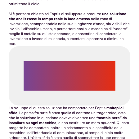
ottimizzare il ciclo.
Si è pertanto chiesto ad Eoptis di sviluppare e produrre
una soluzione
che analizzasse in tempo reale la luce emessa
nella zona di
lavorazione, scomponendola nelle sue lunghezze d’onda, sia visibili che
invisibili all’occhio umano, e permettere così alla macchina di “vedere”
meglio il metallo su cui sta operando, e consentirle di accelerare la
lavorazione o invece di rallentarla, aumentare la potenza o diminuirla
ecc.
“Un sistema optoelettronico da installare sulle
linee di produzione in grado di supervisionare
il processo e di ottimizzarlo mediante l’analisi
in tempo reale della quantità di luce e del suo
colore.”
Lo sviluppo di questa soluzione ha comportato per Eoptis
molteplici
sfide
. La prima fra tutte è stata quella di centrare un
target price
, dato
che la soluzione in questione doveva diventare una
“scatola nera” da
installare su ogni macchina
, e non costituire un mero
optional
. Questo
progetto ha comportato inoltre un adattamento alle specificità delle
macchine: dall’interfaccia di comunicazione, al tempo di ciclo molto
stringente. Un’altra sfida è stata quella di scompattare la luce emessa