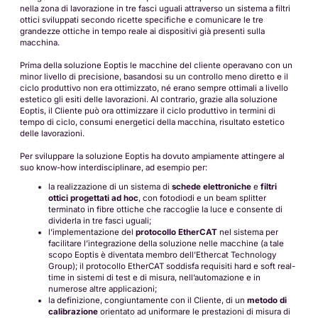
nella zona di lavorazione in tre fasci uguali attraverso un sistema a filtri
ottici sviluppati secondo ricette specifiche e comunicare le tre
grandezze ottiche in tempo reale ai dispositivi già presenti sulla
macchina.
Prima della soluzione Eoptis le macchine del cliente operavano con un
minor livello di precisione, basandosi su un controllo meno diretto e il
ciclo produttivo non era ottimizzato, né erano sempre ottimali a livello
estetico gli esiti delle lavorazioni. Al contrario, grazie alla soluzione
Eoptis, il Cliente può ora ottimizzare il ciclo produttivo in termini di
tempo di ciclo, consumi energetici della macchina, risultato estetico
delle lavorazioni.
Per sviluppare la soluzione Eoptis ha dovuto ampiamente attingere al
suo know-how interdisciplinare, ad esempio per:
la realizzazione di un sistema di
schede elettroniche
e
filtri
ottici progettati ad hoc
, con fotodiodi e un beam splitter
terminato in fibre ottiche che raccoglie la luce e consente di
dividerla in tre fasci uguali;
l’implementazione del
protocollo EtherCAT
nel sistema per
facilitare l’integrazione della soluzione nelle macchine (a tale
scopo Eoptis è diventata membro dell’Ethercat Technology
Group); il protocollo EtherCAT soddisfa requisiti hard e soft real-
time in sistemi di test e di misura, nell’automazione e in
numerose altre applicazioni;
la definizione, congiuntamente con il Cliente, di un
metodo di
calibrazione
orientato ad uniformare le prestazioni di misura di