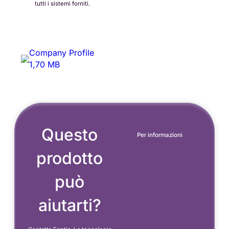
tutti i sistemi forniti.
Company Profile
1,70 MB
Questo
Per informazioni
prodotto
può
aiutarti?