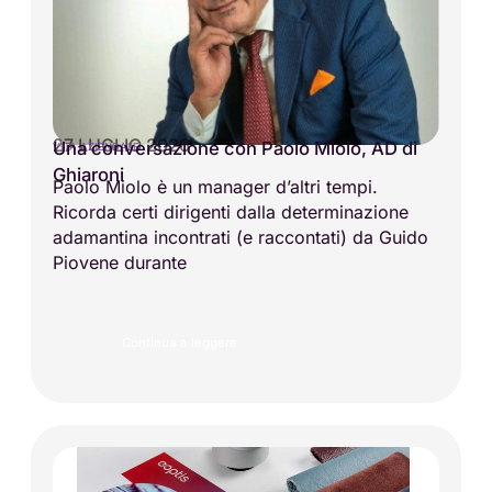
27 LUGLIO 2026
Una conversazione con Paolo Miolo, AD di
VITA AZIENDALE
Ghiaroni
Paolo Miolo è un manager d’altri tempi.
Ricorda certi dirigenti dalla determinazione
adamantina incontrati (e raccontati) da Guido
Piovene durante
Continua a leggere