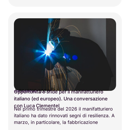
4 GIUGNO 2026
Opportunità e sfide per il manifatturiero
VITA AZIENDALE
italiano (ed europeo). Una conversazione
con Luca Clementel
Nel primo trimestre del 2026 il manifatturiero
italiano ha dato rinnovati segni di resilienza. A
marzo, in particolare, la fabbricazione