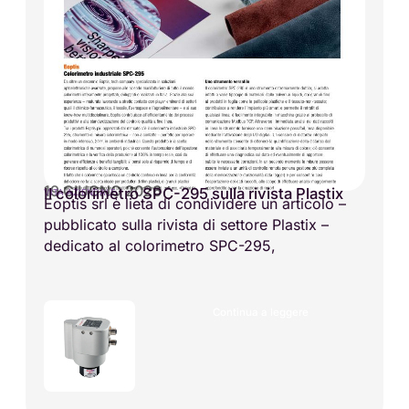
19 GIUGNO 2026
Il colorimetro SPC-295 sulla rivista Plastix
VITA AZIENDALE
Eoptis srl è lieta di condividere un articolo –
pubblicato sulla rivista di settore Plastix –
dedicato al colorimetro SPC-295,
Continua a leggere