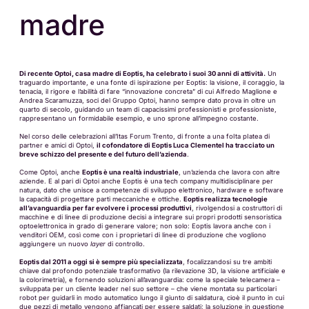
madre
Di recente Optoi, casa madre di Eoptis, ha celebrato i suoi 30 anni di attività.
Un
traguardo importante, e una fonte di ispirazione per Eoptis: la visione, il coraggio, la
tenacia, il rigore e l’abilità di fare “innovazione concreta” di cui Alfredo Maglione e
Andrea Scaramuzza, soci del Gruppo Optoi, hanno sempre dato prova in oltre un
quarto di secolo, guidando un team di capacissimi professionisti e professioniste,
rappresentano un formidabile esempio, e uno sprone all’impegno costante.
Nel corso delle celebrazioni all’Itas Forum Trento, di fronte a una foIta pIatea di
partner e amici di Optoi,
il cofondatore di Eoptis Luca Clementel ha tracciato un
breve schizzo del presente e del futuro dell’azienda
.
Come Optoi, anche
Eoptis è una realtà industriale
, un’azienda che lavora con altre
aziende. E al pari di Optoi anche Eoptis è una tech company multidisciplinare per
natura, dato che unisce a competenze di sviluppo elettronico, hardware e software
la capacità di progettare parti meccaniche e ottiche.
Eoptis realizza tecnologie
all’avanguardia per far evolvere i processi produttivi
, rivolgendosi a costruttori di
macchine e di linee di produzione decisi a integrare sui propri prodotti sensoristica
optoelettronica in grado di generare valore; non solo: Eoptis lavora anche con i
venditori OEM, così come con i proprietari di linee di produzione che vogliono
aggiungere un nuovo
layer
di controllo.
Eoptis dal 2011 a oggi si è sempre più specializzata
, focalizzandosi su tre ambiti
chiave dal profondo potenziale trasformativo (la rilevazione 3D, la visione artificiale e
la colorimetria), e fornendo soluzioni all’avanguardia: come la speciale telecamera –
sviluppata per un cliente leader nel suo settore – che viene montata su particolari
robot per guidarli in modo automatico lungo il giunto di saldatura, cioè il punto in cui
due pezzi di metallo vengono affiancati per essere saldati; la soluzione in questione