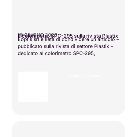
19 GIUGNO 2026
Il colorimetro SPC-295 sulla rivista Plastix
VITA AZIENDALE
Eoptis srl è lieta di condividere un articolo –
pubblicato sulla rivista di settore Plastix –
dedicato al colorimetro SPC-295,
Continua a leggere