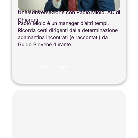
27 LUGLIO 2026
Una conversazione con Paolo Miolo, AD di
VITA AZIENDALE
Ghiaroni
Paolo Miolo è un manager d’altri tempi.
Ricorda certi dirigenti dalla determinazione
adamantina incontrati (e raccontati) da
Guido Piovene durante
Continua a leggere