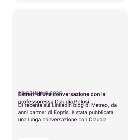
28 GENNAIO 2025
Estratti di una conversazione con la
VISIONI SCIENTIFICHE
professoressa Claudia Pelosi
Di recente sul LinkedIn blog di Metreo, da
anni partner di Eoptis, è stata pubblicata
una lunga conversazione con Claudia