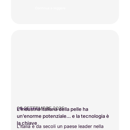
Continua a leggere
28 SETTEMBRE 2025
L’industria italiana della pelle ha
VITA AZIENDALE
un’enorme potenziale… e la tecnologia è
la chiave
L’Italia è da secoli un paese leader nella