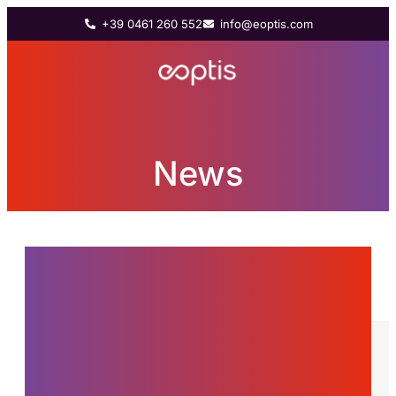
+39 0461 260 552
info@eoptis.com
News
Novità dal mondo
Eoptis, innovazioni e
storie su donne e