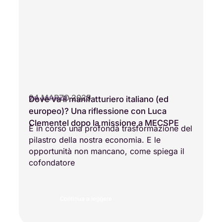
24 MARZO 2025
Dove va il manifatturiero italiano (ed
VITA AZIENDALE
europeo)? Una riflessione con Luca
Clementel dopo la missione a MECSPE
È in corso una profonda trasformazione del
pilastro della nostra economia. E le
opportunità non mancano, come spiega il
cofondatore
Continua a leggere