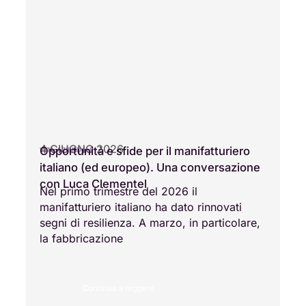
4 GIUGNO 2026
Opportunità e sfide per il manifatturiero
VITA AZIENDALE
italiano (ed europeo). Una conversazione
con Luca Clementel
Nel primo trimestre del 2026 il
manifatturiero italiano ha dato rinnovati
segni di resilienza. A marzo, in particolare,
la fabbricazione
Continua a leggere