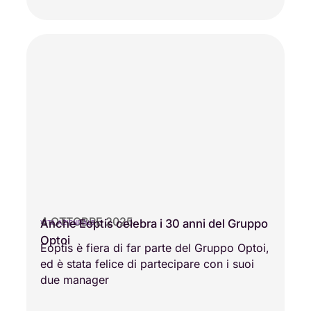
4 OTTOBRE 2025
Anche Eoptis celebra i 30 anni del Gruppo
VITA AZIENDALE
Optoi
Eoptis è fiera di far parte del Gruppo Optoi,
ed è stata felice di partecipare con i suoi
due manager